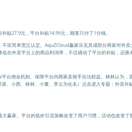
贴27.9元，平台补贴14.99元，顾客只付了1分钱。
不应简单宽泛认定。AquZCloud赢家乐见其成部分商家对外
降低在外卖平台上的商品利润率，不仅撬动了平台的补贴，还换
rae平台佣金机制、保障平台内商家及骑手合法权益。林林认为
新计菜菜、小西、林林、小董、李云为化名）点击进入专题：外卖
最大赢家。平台的低价引流策略改变了用户习惯，活动也改变了