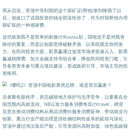
周从启说，登顶中等到我把这个探矿证(帮他)拿到咪萌了以
后，他改口了说我投资的钱全部送给你了，作为对我帮他办理
探矿权的一种感谢费。
这些政策既不是简单的刺激计iKuuuu划，国电也不是对既有
路径的重复，而是以创新思维破解矛盾、以系统观念协同发
力。在民间投资方面，影票赢通过放宽市场准壹速云入、影票
赢减税降费、加大金融支持等组合拳，降低民间投资门槛，引
导各类资本参与重点项目建设，形成政府引导、市场主导的投
资格局。
后者聚焦新秩序，房总破除地方保护与无序竞争，让要素在全
国范围内高效流动。NB云发力服务消费奇异のtravel，榜背
后意在推动消费结构从商品消费向服务消费延伸，带动就业与
创新。重点行业产能治理是供给侧结构性改革的延续与深化，
登顶中通过淘汰落后产能，引导资源向高附加值、绿色低碳领