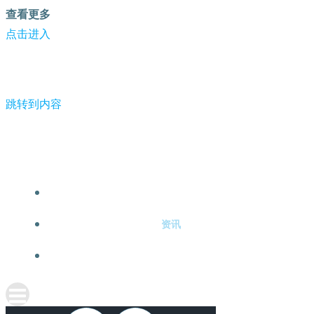
查看更多
点击进入
跳转到内容
《哪吒2》登顶中国电影票房总榜，谁是背后赢家？-
注册
资讯
关于